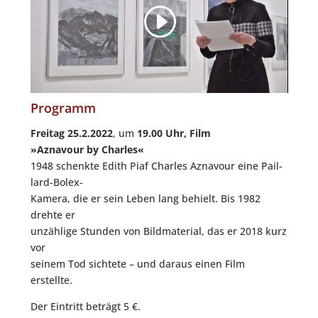
Programm
Frei­tag 25.2.2022
, um
19.00 Uhr,
Film
»Azna­vour by Charles«
1948 schenk­te Edith Piaf Charles Azna­vour eine Pail­
lard-Bolex-
Kame­ra, die er sein Leben lang behielt. Bis 1982
dreh­te er
unzäh­li­ge Stun­den von Bild­ma­te­ri­al, das er 2018 kurz
vor
sei­nem Tod sich­te­te – und dar­aus einen Film
erstellte.
Der Ein­tritt beträgt 5 €.