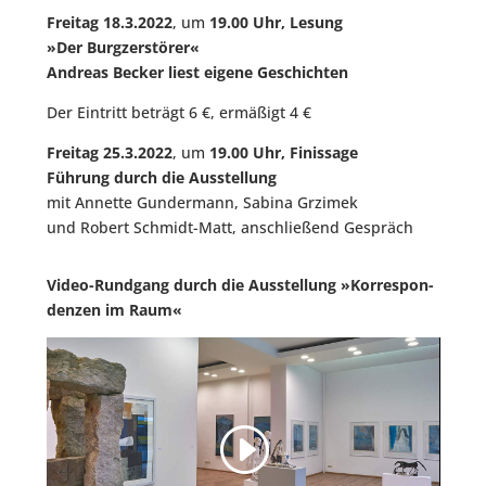
Frei­tag 18.3.2022
, um
19.00 Uhr,
Lesung
»Der Burg­zer­stö­rer«
Andre­as Becker liest eige­ne Geschichten
Der Ein­tritt beträgt 6 €, ermä­ßigt 4 €
Frei­tag 25.3.2022
, um
19.00 Uhr,
Finis­sa­ge
Füh­rung durch die Aus­stel­lung
mit Annet­te Gun­der­mann, Sabi­na Grzimek
und Robert Schmidt-Matt, anschlie­ßend Gespräch
Video-Rund­gang durch die Aus­stel­lung »Kor­re­spon­
den­zen im Raum«