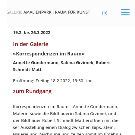

19.2. bis 26.3.2022
In der Galerie
»Korrespondenzen im Raum«
Annet­te Gun­der­mann, Sabi­na Grzimek, Robert
Schmidt-Matt
Eröff­nung: Frei­tag 18.2.2022, 19:30 Uhr
zum Rundgang
Kor­re­spon­den­zen im Raum – Annet­te Gun­der­mann,
Male­rin sowie die Bild­haue­rin Sabi­na Grzimek und
der Bild­hau­er Robert Schmidt-Matt eröff­nen mit die­
ser Aus­stel­lung einen Dia­log zwi­schen Gips, Stein,
Male­rei und Zeich­nung und zei­gen somit im Ergeb­nis