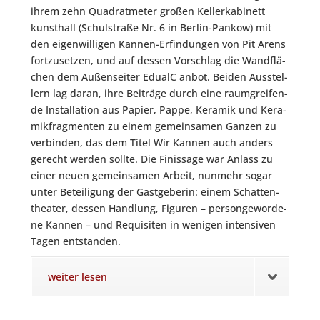
ihrem zehn Qua­drat­me­ter gro­ßen Kel­ler­ka­bi­nett
kunst­hall (Schul­stra­ße Nr. 6 in Ber­lin-Pan­kow) mit
den eigen­wil­li­gen Kan­nen-Erfin­dun­gen von Pit Are­ns
fort­zu­set­zen, und auf des­sen Vor­schlag die Wand­flä­
chen dem Außen­sei­ter EdualC anbot. Bei­den Aus­stel­
lern lag dar­an, ihre Bei­trä­ge durch eine raum­grei­fen­
de Instal­la­ti­on aus Papier, Pap­pe, Kera­mik und Kera­
mik­frag­men­ten zu einem gemein­sa­men Gan­zen zu
ver­bin­den, das dem Titel Wir Kan­nen auch anders
gerecht wer­den soll­te. Die Finis­sa­ge war Anlass zu
einer neu­en gemein­sa­men Arbeit, nun­mehr sogar
unter Betei­li­gung der Gast­ge­be­rin: einem Schat­ten­
thea­ter, des­sen Hand­lung, Figu­ren – per­son­ge­wor­de­
ne Kan­nen – und Requi­si­ten in weni­gen inten­si­ven
Tagen entstanden.
weiter lesen