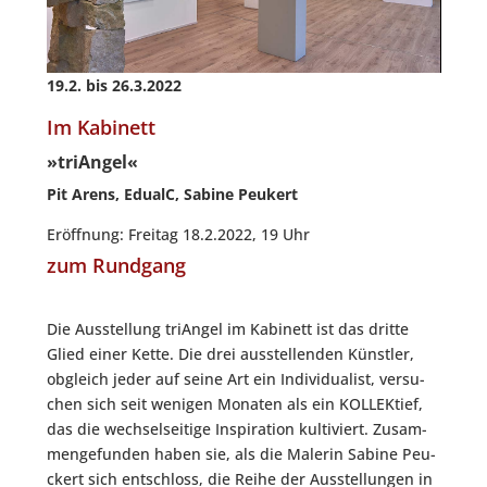
19.2. bis 26.3.2022
Im Kabinett
»triAngel«
Pit Are­ns, EdualC, Sabi­ne Peukert
Eröff­nung: Frei­tag 18.2.2022, 19 Uhr
zum Rundgang
Die Aus­stel­lung tri­An­gel im Kabi­nett ist das drit­te
Glied einer Ket­te. Die drei aus­stel­len­den Künst­ler,
obgleich jeder auf sei­ne Art ein Indi­vi­dua­list, ver­su­
chen sich seit weni­gen Mona­ten als ein KOL­LEK­tief,
das die wech­sel­sei­ti­ge Inspi­ra­ti­on kul­ti­viert. Zusam­
men­ge­fun­den haben sie, als die Male­rin Sabi­ne Peu­
ckert sich ent­schloss, die Rei­he der Aus­stel­lun­gen in