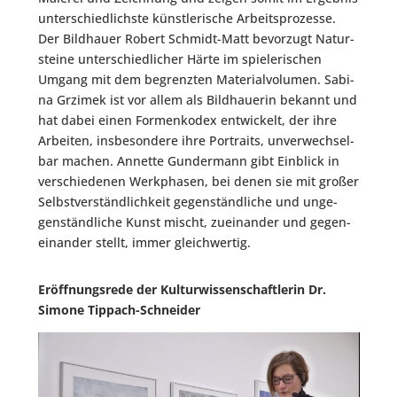
unter­schied­lichs­te künst­le­ri­sche Arbeits­pro­zes­se.
Der Bild­hau­er Robert Schmidt-Matt bevor­zugt Natur­
stei­ne unter­schied­li­cher Här­te im spie­le­ri­schen
Umgang mit dem begrenz­ten Mate­ri­al­vo­lu­men. Sabi­
na Grzimek ist vor allem als Bild­haue­rin bekannt und
hat dabei einen For­men­ko­dex ent­wi­ckelt, der ihre
Arbei­ten, ins­be­son­de­re ihre Por­traits, unver­wech­sel­
bar machen. Annet­te Gun­der­mann gibt Ein­blick in
ver­schie­de­nen Werk­pha­sen, bei denen sie mit gro­ßer
Selbst­ver­ständ­lich­keit gegen­ständ­li­che und unge­
gen­ständ­li­che Kunst mischt, zuein­an­der und gegen­
ein­an­der stellt, immer gleichwertig.
Eröff­nungs­re­de der Kul­tur­wis­sen­schaft­le­rin Dr.
Simo­ne Tippach-Schneider