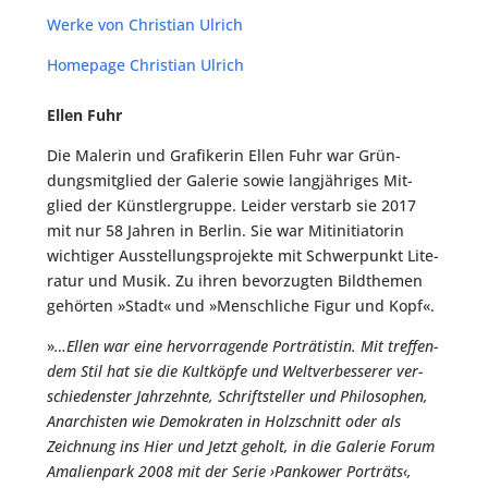
Wer­ke von Chris­ti­an Ulrich
Home­page Chris­ti­an Ulrich
Ellen Fuhr
Die Male­rin und Gra­fi­ke­rin Ellen Fuhr war Grün­
dungs­mit­glied der Gale­rie sowie lang­jäh­ri­ges Mit­
glied der Künst­ler­grup­pe. Lei­der ver­starb sie 2017
mit nur 58 Jah­ren in Ber­lin. Sie war Mit­in­itia­to­rin
wich­ti­ger Aus­stel­lungs­pro­jek­te mit Schwer­punkt Lite­
ra­tur und Musik. Zu ihren bevor­zug­ten Bild­the­men
gehör­ten »Stadt« und »Mensch­li­che Figur und Kopf«.
»
…Ellen war eine her­vor­ra­gen­de Por­trä­tis­tin. Mit tref­fen­
dem Stil hat sie die Kult­köp­fe und Welt­ver­bes­se­rer ver­
schie­dens­ter Jahr­zehn­te, Schrift­stel­ler und Phi­lo­so­phen,
Anar­chis­ten wie Demo­kra­ten in Holz­schnitt oder als
Zeich­nung ins Hier und Jetzt geholt, in die Gale­rie Forum
Ama­li­en­park 2008 mit der Serie ›Pan­kower Por­träts‹,