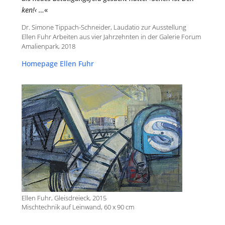
ken!‹ …
«
Dr. Simo­ne Tipp­ach-Schnei­der, Lau­da­tio zur Aus­stel­lung
Ellen Fuhr Arbei­ten aus vier Jahr­zehn­ten in der Gale­rie Forum
Ama­li­en­park, 2018
Home­page Ellen Fuhr
Ellen Fuhr, Gleis­drei­eck, 2015
Misch­tech­nik auf Lein­wand, 60 x 90 cm