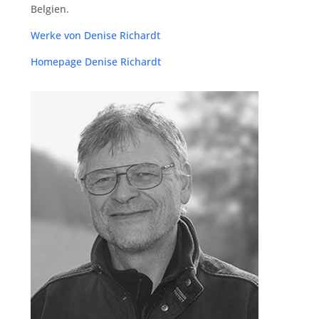
Belgien.
Wer­ke von Deni­se Richardt
Home­page Deni­se Richardt