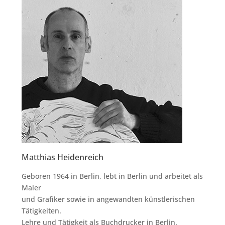
Matthias Heidenreich
Gebo­ren 1964 in Ber­lin, lebt in Ber­lin und arbei­tet als
Maler
und Gra­fi­ker sowie in ange­wand­ten künst­le­ri­schen
Tätig­kei­ten.
Leh­re und Tätig­keit als Buch­dru­cker in Ber­lin.