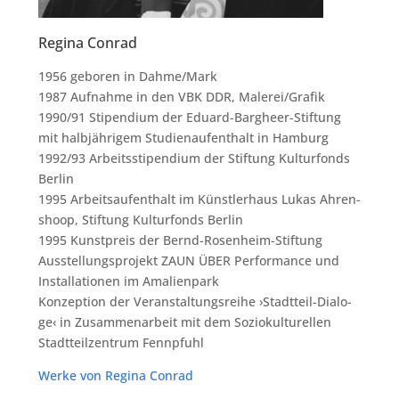
Regina Conrad
1956 gebo­ren in Dahme/​Mark
1987 Auf­nah­me in den VBK DDR, Malerei/​Grafik
1990/​91 Sti­pen­di­um der Edu­ard-Barg­heer-Stif­tung
mit halb­jäh­ri­gem Stu­di­en­auf­ent­halt in Ham­burg
1992/​93 Arbeits­sti­pen­di­um der Stif­tung Kul­tur­fonds
Ber­lin
1995 Arbeits­auf­ent­halt im Künst­ler­haus Lukas Ahren­
shoop, Stif­tung Kul­tur­fonds Ber­lin
1995 Kunst­preis der Bernd-Rosen­heim-Stif­tung
Aus­stel­lungs­pro­jekt ZAUN ÜBER Per­for­mance und
Instal­la­tio­nen im Ama­li­en­park
Kon­zep­ti­on der Ver­an­stal­tungs­rei­he ›Stadt­teil-Dia­lo­
ge‹ in Zusam­men­ar­beit mit dem Sozio­kul­tu­rel­len
Stadt­teil­zen­trum Fennpfuhl
Wer­ke von Regi­na Conrad