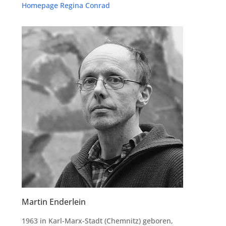
Home­page Regi­na Conrad
Martin Enderlein
1963 in Karl-Marx-Stadt (Chem­nitz) gebo­ren,