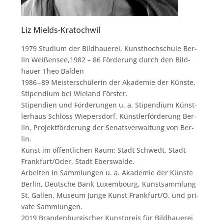
Liz Mields-Kratochwil
1979 Stu­di­um der Bild­haue­rei, Kunst­hoch­schu­le Ber­
lin Weißensee,1982 – 86 För­de­rung durch den Bild­
hau­er Theo Bal­den
1986 – 89 Meis­ter­schü­le­rin der Aka­de­mie der Küns­te,
Sti­pen­di­um bei Wie­land Förs­ter.
Sti­pen­di­en und För­de­run­gen u. a. Sti­pen­di­um Künst­
ler­haus Schloss Wie­pers­dorf, Künst­ler­för­de­rung Ber­
lin, Pro­jekt­för­de­rung der Senats­ver­wal­tung von Ber­
lin.
Kunst im öffent­li­chen Raum: Stadt Schwedt, Stadt
Frankfurt/​Oder, Stadt Ebers­wal­de.
Arbei­ten in Samm­lun­gen u. a. Aka­de­mie der Küns­te
Ber­lin, Deut­sche Bank Luxem­bourg, Kunst­samm­lung
St. Gal­len, Muse­um Jun­ge Kunst Frankfurt/​O. und pri­
va­te Samm­lun­gen.
2019 Bran­den­bur­gi­scher Kunst­preis für Bildhauerei