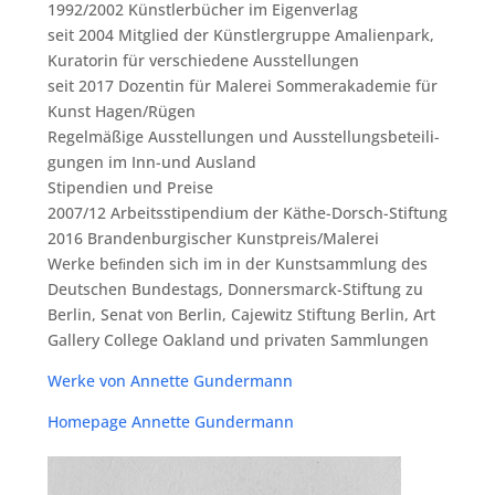
1992/​2002 Künst­ler­bü­cher im Eigen­ver­lag
seit 2004 Mit­glied der Künst­ler­grup­pe Ama­li­en­park,
Kura­to­rin für ver­schie­de­ne Aus­stel­lun­gen
seit 2017 Dozen­tin für Male­rei Som­mer­aka­de­mie für
Kunst Hagen/​Rügen
Regel­mä­ßi­ge Aus­stel­lun­gen und Aus­stel­lungs­be­tei­li­
gun­gen im Inn-und Aus­land
Sti­pen­di­en und Prei­se
2007/​12 Arbeits­sti­pen­di­um der Käthe-Dorsch-Stif­tung
2016 Bran­den­bur­gi­scher Kunstpreis/​Malerei
Wer­ke beﬁn­den sich im in der Kunst­samm­lung des
Deut­schen Bun­des­tags, Don­ners­marck-Stif­tung zu
Ber­lin, Senat von Ber­lin, Caje­witz Stif­tung Ber­lin, Art
Gal­lery Col­lege Oak­land und pri­va­ten Sammlungen
Wer­ke von Annet­te Gundermann
Home­page Annet­te Gundermann