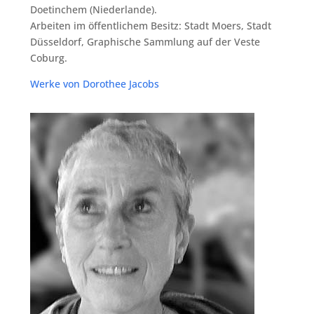
Doe­tin­chem (Nie­der­lan­de).
Arbei­ten im öffent­li­chem Besitz: Stadt Moers, Stadt
Düs­sel­dorf, Gra­phi­sche Samm­lung auf der Ves­te
Coburg.
Wer­ke von Doro­thee Jacobs