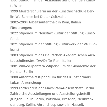
1997 Stu­di­um an der Aka­de­mie der Bil­den­den Küns­
te Wien
1999 Meis­ter­schü­le­rin an der Kunst­hoch­schu­le Ber­
lin-Wei­ßen­see bei Die­ter Goltz­sche
2002 – 2004 Arbeits­auf­ent­halt in Rom, Ita­li­en
För­de­run­gen:
2022 Sti­pen­di­um Neu­start Kul­tur der Stif­tung Kunst­
fonds
2021 Sti­pen­di­um der Stif­tung Kul­tur­werk der VG Bild­
kunst
2003 Sti­pen­di­um des Deut­schen Aka­de­mi­schen Aus­
tausch­diens­tes (DAAD) für Rom, Ita­li­en
2001 Vil­la-Ser­pen­ta­ra ‑Sti­pen­di­um der Aka­de­mie der
Küns­te, Ber­lin
2000 Auf­ent­halts­sti­pen­di­um für das Künst­ler­haus
Lukas, Ahren­shoop
1999 För­der­preis der Mart-Stam-Gesell­schaft, Ber­lin
Zahl­rei­che Aus­stel­lun­gen und Aus­stel­lungs­be­tei­li­
gun­gen u.a. in Ber­lin, Pots­dam, Dres­den, Neu­bran­
den­burg, Sel­lin, Ahren­shoop sowie in Has­selt,