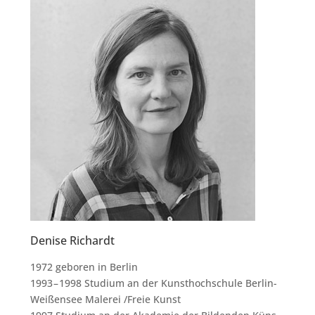
Denise Richardt
1972 gebo­ren in Ber­lin
1993 – 1998 Stu­di­um an der Kunst­hoch­schu­le Ber­lin-
Wei­ßen­see Male­rei /​Freie Kunst