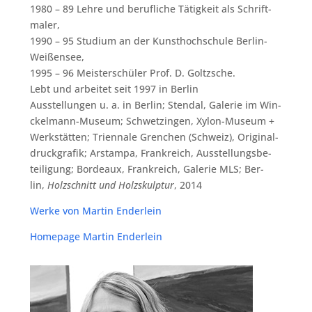
1980 – 89 Leh­re und beruf­li­che Tätig­keit als Schrift­
ma­ler,
1990 – 95 Stu­di­um an der Kunst­hoch­schu­le Ber­lin-
Wei­ßen­see,
1995 – 96 Meis­ter­schü­ler Prof. D. Goltz­sche.
Lebt und arbei­tet seit 1997 in Ber­lin
Aus­stel­lun­gen u. a. in Ber­lin; Stend­al, Gale­rie im Win­
ckel­mann-Muse­um; Schwet­zin­gen, Xylon-Muse­um +
Werk­stät­ten; Tri­en­na­le Gren­chen (Schweiz), Ori­gi­nal­
druck­gra­fik; Arstam­pa, Frank­reich, Aus­stel­lungs­be­
tei­li­gung; Bor­deaux, Frank­reich, Gale­rie MLS; Ber­
lin,
Holz­schnitt und Holz­skulp­tur
, 2014
Wer­ke von Mar­tin Enderlein
Home­page Mar­tin Enderlein