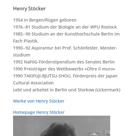
Henry Stöcker
1954 in Bergen/​Rügen gebo­ren
1976 – 81 Stu­di­um der Bio­lo­gie an der WPU Ros­tock
1985 – 90 Stu­di­um an der Kunst­hoch­schu­le Ber­lin im
Fach Plas­tik,
1990 – 92 Aspi­ran­tur bei Prof. Schön­fel­der, Meis­ter­
stu­di­um
1992 NaFöG-För­der­sti­pen­di­um des Sena­tes Ber­lin
1990 Preis­trä­ger des Wett­be­werbs »Olt­re il muro«
1990 TAKIFUJI-BJUTSU-SHOU, För­der­preis der Japan
Cul­tu­ral Asso­cia­ti­on
Lebt und arbei­tet in Ber­lin und Stor­kow (Ucker­mark)
Wer­ke von Hen­ry Stöcker
Home­page Hen­ry Stöcker