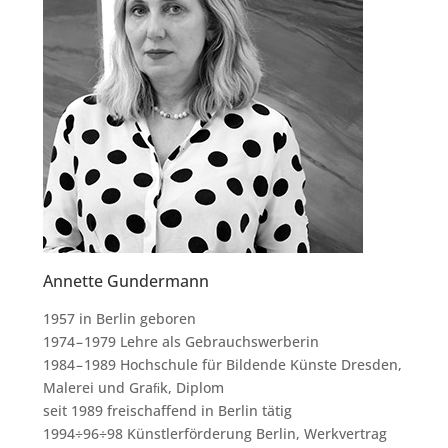
Annette Gundermann
1957 in Ber­lin gebo­ren
1974 – 1979 Leh­re als Gebrauchs­wer­be­rin
1984 – 1989 Hoch­schu­le für Bil­den­de Küns­te Dres­den,
Male­rei und Graﬁk, Diplom
seit 1989 frei­schaf­fend in Ber­lin tätig
1994÷96÷98 Künst­ler­för­de­rung Ber­lin, Werk­ver­trag