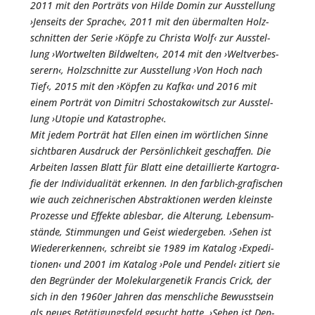
2011 mit den Por­träts von Hil­de Domin zur Aus­stel­lung
›Jen­seits der Spra­che‹, 2011 mit den über­mal­ten Holz­
schnit­ten der Serie ›Köp­fe zu Chris­ta Wolf‹ zur Aus­stel­
lung ›Wort­wel­ten Bild­wel­ten‹, 2014 mit den ›Welt­ver­bes­
se­rern‹, Holz­schnit­te zur Aus­stel­lung ›Von Hoch nach
Tief‹, 2015 mit den ›Köp­fen zu Kaf­ka‹ und 2016 mit
einem Por­trät von Dimi­t­ri Schost­a­ko­witsch zur Aus­stel­
lung ›Uto­pie und Kata­stro­phe‹.
Mit jedem Por­trät hat Ellen einen im wört­li­chen Sin­ne
sicht­ba­ren Aus­druck der Per­sön­lich­keit geschaf­fen. Die
Arbei­ten las­sen Blatt für Blatt eine detail­lier­te Kar­to­gra­
fie der Indi­vi­dua­li­tät erken­nen. In den farb­lich-gra­fi­schen
wie auch zeich­ne­ri­schen Abs­trak­tio­nen wer­den kleins­te
Pro­zes­se und Effek­te ables­bar, die Alte­rung, Lebens­um­
stän­de, Stim­mun­gen und Geist wie­der­ge­ben. ›Sehen ist
Wie­der­erken­nen‹, schreibt sie 1989 im Kata­log ›Expe­di­
tio­nen‹ und 2001 im Kata­log ›Pole und Pen­del‹ zitiert sie
den Begrün­der der Mole­ku­lar­ge­ne­tik Fran­cis Crick, der
sich in den 1960er Jah­ren das mensch­li­che Bewusst­sein
als neu­es Betä­ti­gungs­feld gesucht hat­te. ›Sehen ist Den­