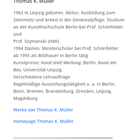
Thomas K. Müller
1962 in Leip­zig gebo­ren. Abitur, Aus­bil­dung zum
Stein­metz und Arbeit in der Denk­mal­pfle­ge. Stu­di­um
an der Kunst­hoch­schu­le Ber­lin bei Prof. Schön­fel­der
und
Prof. Szy­man­ski (HdK)
1994 Diplom, Meis­ter­schü­ler bei Prof. Schön­fel­der
ab 1995 als Bild­hau­er in Ber­lin tätig
Kunst­prei­se:
Kunst statt Wer­bung
, Ber­lin,
Kunst am
Bau
, Uni­ver­si­tät Leip­zig
Ver­schie­de­ne Lehr­auf­trä­ge
Regel­mä­ßi­ge Aus­stel­lungs­tä­tig­keit u. a. in Ber­lin,
Bonn, Bre­men, Bran­den­burg, Dres­den, Leip­zig,
Magdeburg
Wer­ke von Tho­mas K. Müller
Home­page Tho­mas K. Müller