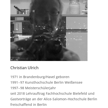
Christian Ulrich
1971 in Brandenburg/​Havel gebo­ren
1991 – 97 Kunst­hoch­schu­le Ber­lin Wei­ßen­see
1997 – 98 Meis­ter­schü­ler­jahr
seit 2018 Lehr­auf­trag Fach­hoch­schu­le Bie­le­feld und
Gast­vor­trä­ge an der Ali­ce-Salo­mon-Hoch­schu­le Ber­lin
frei­schaf­fend in Berlin