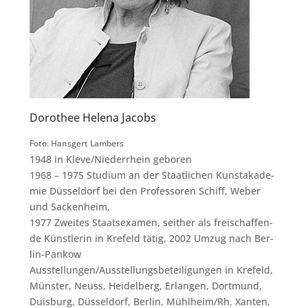
Dorothee Helena Jacobs
Foto: Hans­gert Lambers
1948 in Kleve/​Niederrhein gebo­ren
1968 – 1975 Stu­di­um an der Staat­li­chen Kunst­aka­de­
mie Düs­sel­dorf bei den Pro­fes­so­ren Schiff, Weber
und Sacken­heim,
1977 Zwei­tes Staats­examen, seit­her als frei­schaf­fen­
de Künst­le­rin in Kre­feld tätig, 2002 Umzug nach Ber­
lin-Pan­kow
Ausstellungen/​Ausstellungsbeteiligungen in Kre­feld,
Müns­ter, Neuss, Hei­del­berg, Erlan­gen, Dort­mund,
Duis­burg, Düs­sel­dorf, Ber­lin, Mühlheim/​Rh, Xan­ten,