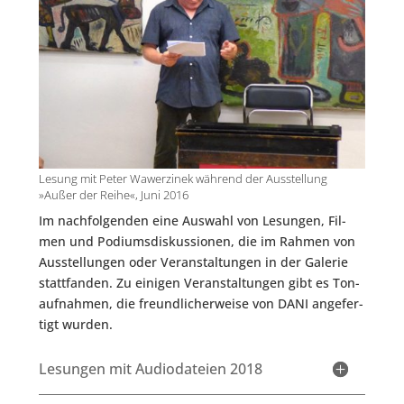
Lesung mit Peter Wawerzinek während der Ausstellung
»Außer der Reihe«, Juni 2016
Im nach­fol­gen­den eine Aus­wahl von Lesun­gen, Fil­
men und Podi­ums­dis­kus­sio­nen, die im Rah­men von
Aus­stel­lun­gen oder Ver­an­stal­tun­gen in der Gale­rie
statt­fan­den. Zu eini­gen Ver­an­stal­tun­gen gibt es Ton­
auf­nah­men, die freund­li­cher­wei­se von DANI ange­fer­
tigt wurden.
Lesungen mit Audiodateien 2018