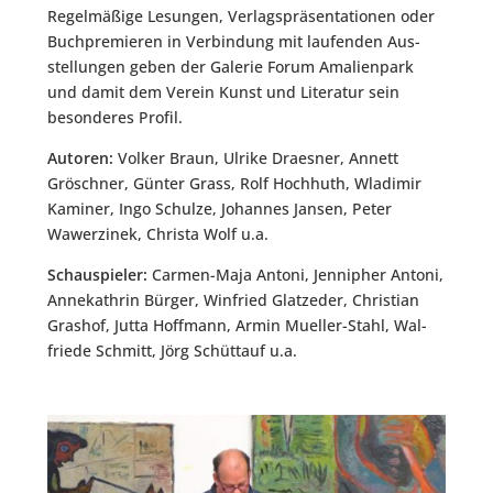
Regel­mä­ßi­ge Lesun­gen, Ver­lags­prä­sen­ta­tio­nen oder
Buch­pre­mie­ren in Ver­bin­dung mit lau­fen­den Aus­
stel­lun­gen geben der Gale­rie Forum Ama­li­en­park
und damit dem Ver­ein Kunst und Lite­ra­tur sein
beson­de­res Profil.
Autoren:
Vol­ker Braun, Ulri­ke Draes­ner, Annett
Grösch­ner, Gün­ter Grass, Rolf Hoch­huth, Wla­di­mir
Kami­ner, Ingo Schul­ze, Johan­nes Jan­sen, Peter
Wawer­zi­nek, Chris­ta Wolf u.a.
Schau­spie­ler:
Car­men-Maja Anto­ni, Jen­ni­pher Anto­ni,
Anne­kath­rin Bür­ger, Win­fried Glatz­eder, Chris­ti­an
Gras­hof, Jut­ta Hoff­mann, Armin Muel­ler-Stahl, Wal­
frie­de Schmitt, Jörg Schüt­tauf u.a.