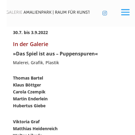

30.7. bis 3.9.2022
In der Galerie
»Das Spiel ist aus – Puppenspuren«
Male­rei, Gra­fik, Plastik
Tho­mas Bartel
Klaus Bött­ger
Caro­la Czem­pik
Mar­tin Enderlein
Huber­tus Giebe
Vik­to­ria Graf
Mat­thi­as Hei­den­reich