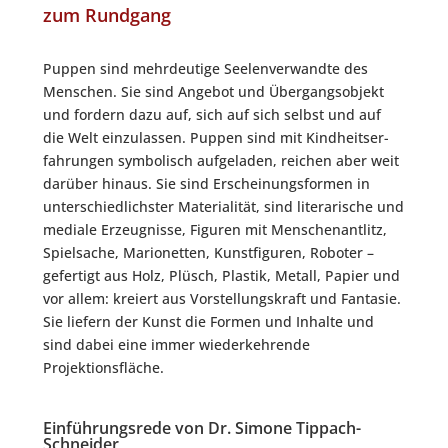
zum Rundgang
Pup­pen sind mehr­deu­ti­ge See­len­ver­wand­te des
Men­schen. Sie sind Ange­bot und Über­gangs­ob­jekt
und for­dern dazu auf, sich auf sich selbst und auf
die Welt ein­zu­las­sen. Pup­pen sind mit Kind­heits­er­
fah­run­gen sym­bo­lisch auf­ge­la­den, rei­chen aber weit
dar­über hin­aus. Sie sind Erschei­nungs­for­men in
unter­schied­lichs­ter Mate­ria­li­tät, sind lite­ra­ri­sche und
media­le Erzeug­nis­se, Figu­ren mit Men­schen­ant­litz,
Spiel­sa­che, Mario­net­ten, Kunst­fi­gu­ren, Robo­ter –
gefer­tigt aus Holz, Plüsch, Plas­tik, Metall, Papier und
vor allem: kre­iert aus Vor­stel­lungs­kraft und Fan­ta­sie.
Sie lie­fern der Kunst die For­men und Inhal­te und
sind dabei eine immer wie­der­keh­ren­de
Projektionsfläche.
Einführungsrede von Dr. Simone Tippach-
Schneider