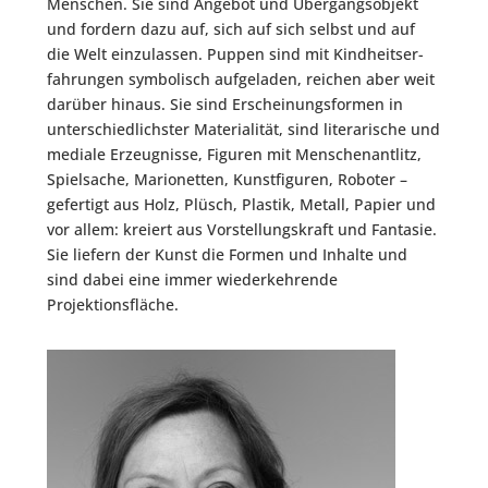
Men­schen. Sie sind Ange­bot und Über­gangs­ob­jekt
und for­dern dazu auf, sich auf sich selbst und auf
die Welt ein­zu­las­sen. Pup­pen sind mit Kind­heits­er­
fah­run­gen sym­bo­lisch auf­ge­la­den, rei­chen aber weit
dar­über hin­aus. Sie sind Erschei­nungs­for­men in
unter­schied­lichs­ter Mate­ria­li­tät, sind lite­ra­ri­sche und
media­le Erzeug­nis­se, Figu­ren mit Men­schen­ant­litz,
Spiel­sa­che, Mario­net­ten, Kunst­fi­gu­ren, Robo­ter –
gefer­tigt aus Holz, Plüsch, Plas­tik, Metall, Papier und
vor allem: kre­iert aus Vor­stel­lungs­kraft und Fan­ta­sie.
Sie lie­fern der Kunst die For­men und Inhal­te und
sind dabei eine immer wie­der­keh­ren­de
Projektionsfläche.