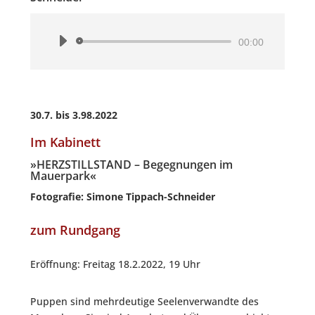
Audio-
00:00
Player
30.7. bis 3.98.2022
Im Kabinett
»HERZSTILLSTAND – Begegnungen im
Mauerpark«
Foto­gra­fie: Simo­ne Tippach-Schneider
zum Rundgang
Eröff­nung: Frei­tag 18.2.2022, 19 Uhr
Pup­pen sind mehr­deu­ti­ge See­len­ver­wand­te des