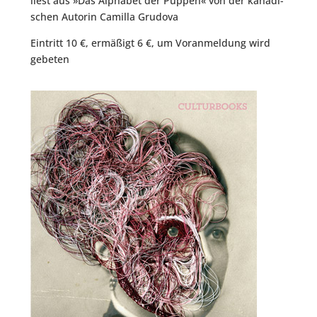
liest aus »Das Alpha­bet der Pup­pen« von der kana­di­
schen Autorin Camil­la Grudova
Ein­tritt 10 €, ermä­ßigt 6 €, um Vor­anmel­dung wird
gebeten