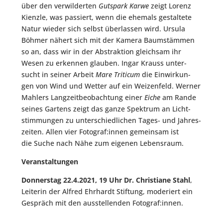
über den ver­wil­der­ten
Guts­park Kar­we
zeigt Lorenz
Kienz­le, was pas­siert, wenn die ehe­mals gestal­te­te
Natur wie­der sich selbst über­las­sen wird. Ursu­la
Böh­mer nähert sich mit der Kame­ra Baum­stäm­men
so an, dass wir in der Abs­trak­ti­on gleich­sam ihr
Wesen zu erken­nen glau­ben. Ingar Krauss unter­
sucht in sei­ner Arbeit
Mare Tri­ti­cum
die Ein­wir­kun­
gen von Wind und Wet­ter auf ein Wei­zen­feld. Wer­ner
Mahlers Lang­zeit­be­ob­ach­tung einer
Eiche
am Ran­de
sei­nes Gar­tens zeigt das gan­ze Spek­trum an Licht­
stim­mun­gen zu unter­schied­li­chen Tages- und Jah­res­
zei­ten. Allen vier Fotograf:innen gemein­sam ist
die Suche nach Nähe zum eige­nen Lebensraum.
Ver­an­stal­tun­gen
Don­ners­tag 22.4.2021, 19 Uhr Dr. Chris­tia­ne Stahl
,
Lei­te­rin der Alfred Ehr­hardt Stif­tung, mode­riert ein
Gespräch mit den aus­stel­len­den Fotograf:innen.