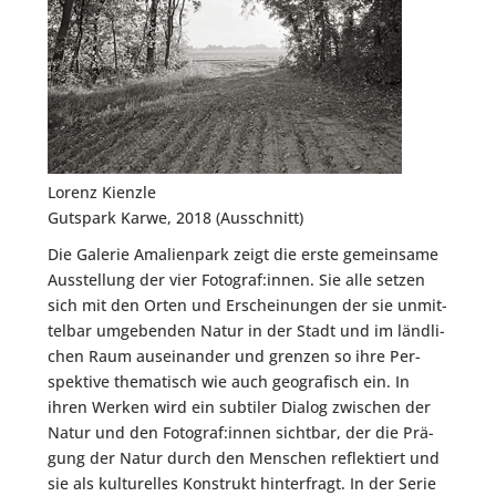
Lorenz Kienz­le
Guts­park Kar­we, 2018 (Aus­schnitt)
Die Gale­rie Ama­li­en­park zeigt die ers­te gemein­sa­me
Aus­stel­lung der vier Fotograf:innen. Sie alle set­zen
sich mit den Orten und Erschei­nun­gen der sie unmit­
tel­bar umge­ben­den Natur in der Stadt und im länd­li­
chen Raum aus­ein­an­der und gren­zen so ihre Per­
spek­ti­ve the­ma­tisch wie auch geo­gra­fisch ein. In
ihren Wer­ken wird ein sub­ti­ler Dia­log zwi­schen der
Natur und den Fotograf:innen sicht­bar, der die Prä­
gung der Natur durch den Men­schen reflek­tiert und
sie als kul­tu­rel­les Kon­strukt hin­ter­fragt. In der Serie