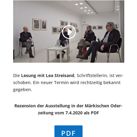
Die
Lesung mit Lea Strei­sand
, Schrift­stel­le­rin, ist ver­
scho­ben. Ein neu­er Ter­min wird recht­zei­tig bekannt
gegeben.
Rezen­si­on der Aus­stel­lung in der Mär­ki­schen Oder­
zei­tung vom 7.4.2020 als PDF
PDF