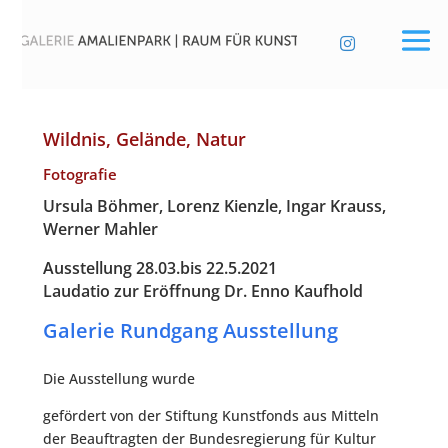

Wildnis, Gelände, Natur
Fotografie
Ursu­la Böh­mer, Lorenz Kienz­le, Ingar Krauss,
Wer­ner Mahler
Aus­stel­lung 28.03.bis 22.5.2021
Lau­da­tio zur Eröff­nung Dr. Enno Kaufhold
Gale­rie Rund­gang Ausstellung
Die Aus­stel­lung wurde
geför­dert von der Stif­tung Kunst­fonds aus Mit­teln
der Beauf­trag­ten der Bun­des­re­gie­rung für Kul­tur